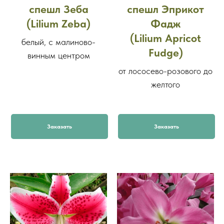
спешл Зеба
спешл Эприкот
(Lilium Zeba)
Фадж
(Lilium Apricot
белый, с малиново-
Fudge)
винным центром
от лососево-розового до
желтого
Заказать
Заказать