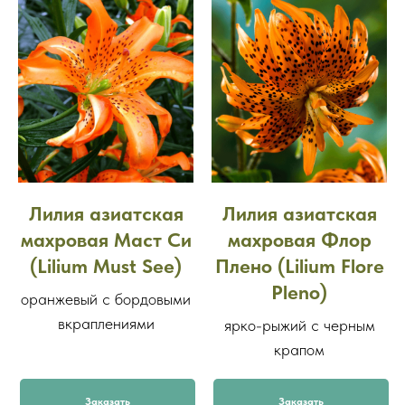
Лилия азиатская
Лилия азиатская
махровая Маст Си
махровая Флор
(Lilium Must See)
Плено (Lilium Flore
Pleno)
оранжевый с бордовыми
вкраплениями
ярко-рыжий с черным
крапом
Заказать
Заказать