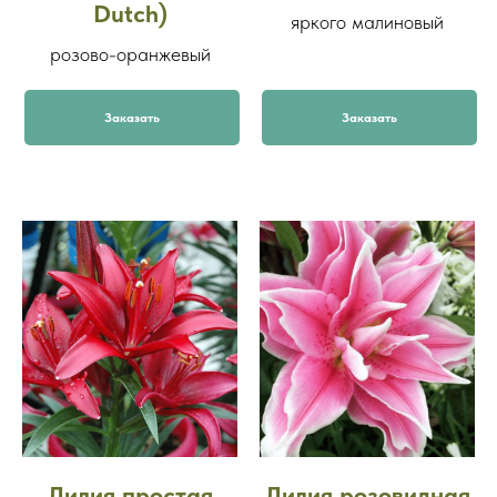
Dutch)
яркого малиновый
розово-оранжевый
Заказать
Заказать
Лилия простая
Лилия розовидная